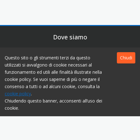
Dove siamo
Sanguinetti Editore S.p.A
Questo sito o gli strumenti terzi da questo
Chiudi
Via Hoepli, 7 - Milano (MI)
utilizzati si avvalgono di cookie necessari al
P.Iva e C.F. 04156070155
funzionamento ed utili alle finalità illustrate nella
Codice Univoco USAL8PV
cookie policy. Se vuoi saperne di più o negare il
consenso a tutti o ad alcuni cookie, consulta la
cookie policy
.
Chiudendo questo banner, acconsenti all’uso dei
Informativa sulla privacy
cookie.
Link
Chi siamo
Contatti